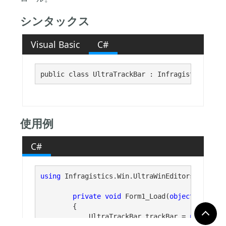
シンタックス
Visual Basic
C#
public class UltraTrackBar : Infragistics.Win.
使用例
C#
using
 Infragistics.Win.UltraWinEditors;

private
void
 Form1_Load(
object
 sender,
        {

            UltraTrackBar trackBar = 
new
 Ultra