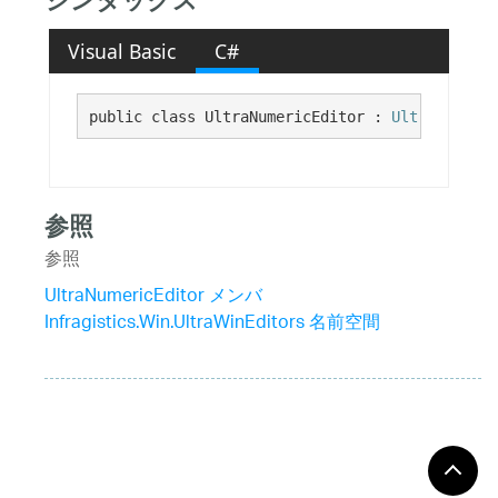
シンタックス
Visual Basic
C#
public class UltraNumericEditor : 
UltraNumeric
参照
参照
UltraNumericEditor メンバ
Infragistics.Win.UltraWinEditors 名前空間