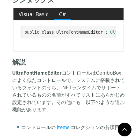
シンタックス
Visual Basic
C#
public class UltraFontNameEditor : 
UltraComboE
解説
コントロールはComboBox
UltraFontNameEditor
によく似たコントロールで、システムに搭載されて
いるフォントのうち、.NETランタイムでサポート
されているものの名前がすべてリストにあらかじめ
設定されています。その他にも、以下のような追加
機能があります。
コントロールの
Items
コレクションの各項目が
それぞれ独自の