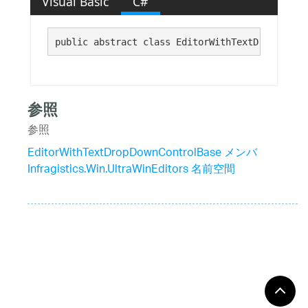
Visual Basic
C#
public abstract class EditorWithTextDropDownCo
参照
参照
EditorWithTextDropDownControlBase メンバ
Infragistics.Win.UltraWinEditors 名前空間