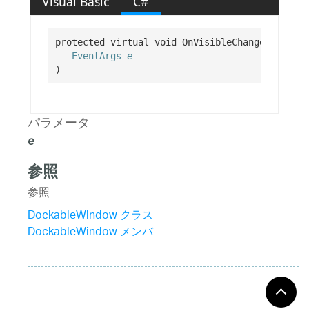
Visual Basic
C#
protected virtual void OnVisibleChanged( 

EventArgs
e
)
パラメータ
e
参照
参照
DockableWindow クラス
DockableWindow メンバ