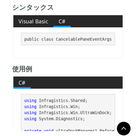
シンタックス
Visual Basic
C#
public class CancelablePaneEventArgs : 
System.
使用例
C#
using
using
using
using
 System.Diagnostics;

private
void
 ultraDockManager1_BeforeToggleDoc