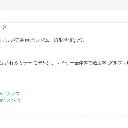
ータ
モデルの実装 (純ランダム、線形補間など)。
定されるカラー モデルは、レイヤー全体体で透過率 (アルファ
ayer クラス
ayer メンバ