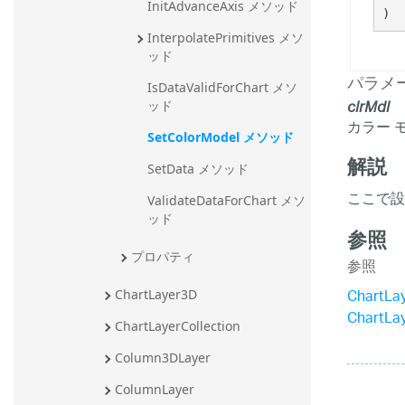
InitAdvanceAxis メソッド
)
InterpolatePrimitives メソ
ッド
パラメ
IsDataValidForChart メソ
clrMdl
ッド
カラー 
SetColorModel メソッド
解説
SetData メソッド
ここで設
ValidateDataForChart メソ
ッド
参照
プロパティ
参照
ChartL
ChartLayer3D
ChartL
ChartLayerCollection
Column3DLayer
ColumnLayer