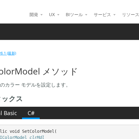
開発
UX
BIツール
サービス
リソー
26.1 (最新)
ColorModel メソッド
のカラー モデルを設定します。
タックス
l Basic
C#
lic void SetColorModel( 

IColorModel
clrMdl