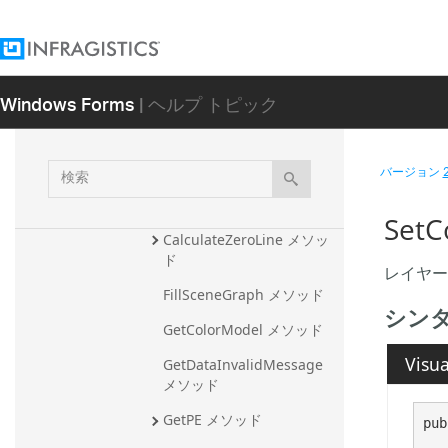
BubbleLayer
CandleLayer
CandleLegendLayer
Windows Forms
| ヘルプ トピック
ChartLayer
概要
検
バージョン
メンバ
索
メソッド
Set
CalculateZeroLine メソッ
ド
レイヤー
FillSceneGraph メソッド
シン
GetColorModel メソッド
Visua
GetDataInvalidMessage 
メソッド
GetPE メソッド
pub