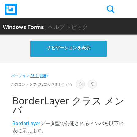
Windows Forms
| ヘルプ トピック
ナビゲーションを表示
バージョン
26.1 (最新)
このコンテンツは役に立ちましたか？
BorderLayer クラス メン
バ
BorderLayer
データ型で公開されるメンバを以下の
表に示します。