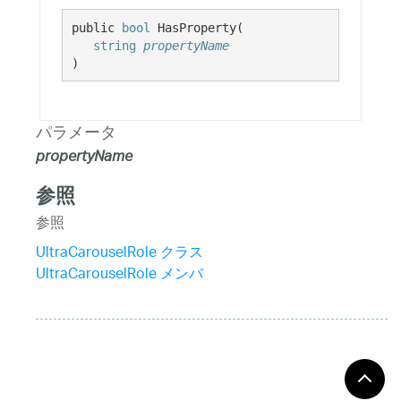
public 
bool
 HasProperty( 

string
propertyName
)
パラメータ
propertyName
参照
参照
UltraCarouselRole クラス
UltraCarouselRole メンバ