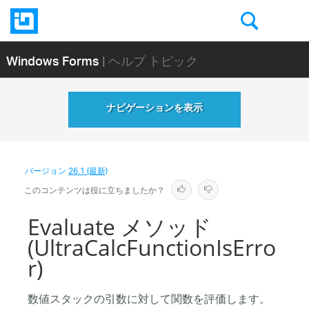
Windows Forms
| ヘルプ トピック
ナビゲーションを表示
バージョン
26.1 (最新)
このコンテンツは役に立ちましたか？
Evaluate メソッド
(UltraCalcFunctionIsErro
r)
数値スタックの引数に対して関数を評価します。