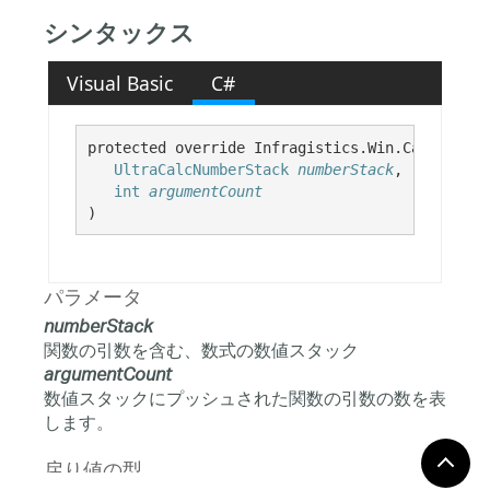
シンタックス
Visual Basic
C#
protected override Infragistics.Win.CalcEngine
UltraCalcNumberStack
numberStack
,

int
argumentCount
)
パラメータ
numberStack
関数の引数を含む、数式の数値スタック
argumentCount
数値スタックにプッシュされた関数の引数の数を表
します。
戻り値の型