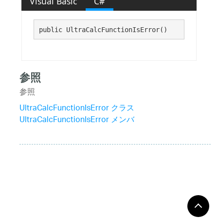
Visual Basic
C#
public UltraCalcFunctionIsError()
参照
参照
UltraCalcFunctionIsError クラス
UltraCalcFunctionIsError メンバ