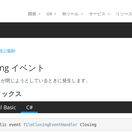
開発
UX
BIツール
サービス
リソー
26.1 (最新)
sing イベント
が閉じようとしているときに発生します。
タックス
l Basic
C#
lic event 
TileClosingEventHandler
 Closing