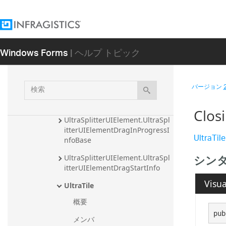
fo
UltraSplitterUIElement.UltraSpl
itterUIElementDragCompletedI
Windows Forms
| ヘルプ トピック
nfo
UltraSplitterUIElement.UltraSpl
itterUIElementDraggingInfo
検
バージョン
UltraSplitterUIElement.UltraSpl
索
itterUIElementDragInfoBase
Clo
UltraSplitterUIElement.UltraSpl
itterUIElementDragInProgressI
UltraTile
nfoBase
シン
UltraSplitterUIElement.UltraSpl
itterUIElementDragStartInfo
Visua
UltraTile
概要
pub
メンバ