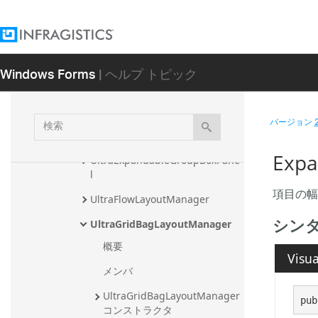
UltraDesktopAlertWindow
UltraDesktopAlertWindowInfo
Windows Forms
| ヘルプ トピック
UltraDesktopAlertWindowUIEle
ment
UltraDropDownButton
検
バージョン
索
UltraExpandableGroupBox
Expa
UltraExpandableGroupBoxPane
l
項目の幅
UltraFlowLayoutManager
シン
UltraGridBagLayoutManager
概要
Visua
メンバ
UltraGridBagLayoutManager 
pub
コンストラクタ