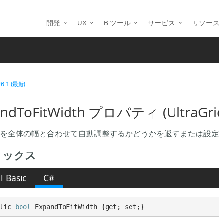
開発
UX
BIツール
サービス
リソー
26.1 (最新)
ndToFitWidth プロパティ (UltraGri
を全体の幅と合わせて自動調整するかどうかを返すまたは設定
タックス
l Basic
C#
lic 
bool
 ExpandToFitWidth {get; set;}