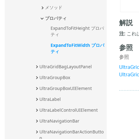
メソッド
プロパティ
解説
ExpandToFitHeight プロパ
これは
注:
ティ
参照
ExpandToFitWidth プロパ
ティ
参照
UltraGr
UltraGridBagLayoutPanel
UltraGr
UltraGroupBox
UltraGroupBoxUIElement
UltraLabel
UltraLabelControlUIElement
UltraNavigationBar
UltraNavigationBarActionButto
n