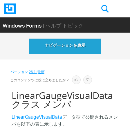
Windows Forms
| ヘルプ トピック
ナビゲーションを表示
バージョン
26.1 (最新)
このコンテンツは役に立ちましたか？
LinearGaugeVisualData
クラス メンバ
LinearGaugeVisualData
データ型で公開されるメン
バを以下の表に示します。