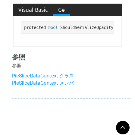
Visual Basic
C#
protected 
bool
 ShouldSerializeOpacity()
参照
参照
PieSliceDataContext クラス
PieSliceDataContext メンバ