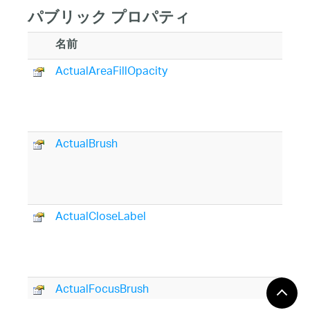
パブリック プロパティ
名前
ActualAreaFillOpacity
ActualBrush
ActualCloseLabel
ActualFocusBrush