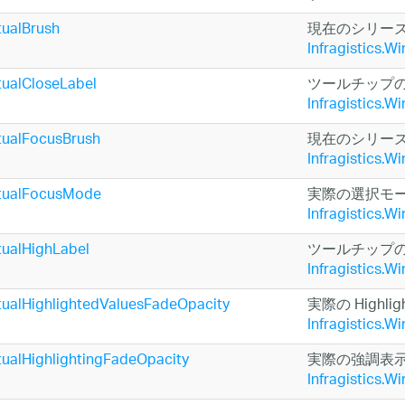
tualBrush
現在のシリー
Infragistics.Wi
tualCloseLabel
ツールチップ
Infragistics.Wi
tualFocusBrush
現在のシリー
Infragistics.Wi
tualFocusMode
実際の選択モ
Infragistics.Wi
tualHighLabel
ツールチップ
Infragistics.Wi
tualHighlightedValuesFadeOpacity
実際の Highl
Infragistics.Wi
ualHighlightingFadeOpacity
実際の強調表
Infragistics.Wi