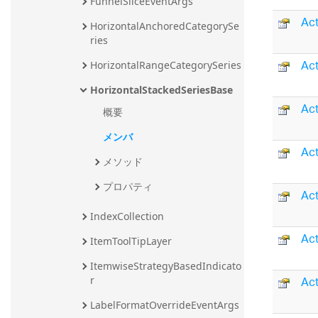
FunnelSliceEventArgs
Ac
HorizontalAnchoredCategorySe
ries
Ac
HorizontalRangeCategorySeries
HorizontalStackedSeriesBase
Ac
概要
メンバ
Ac
メソッド
プロパティ
Ac
IndexCollection
Ac
ItemToolTipLayer
ItemwiseStrategyBasedIndicato
Act
r
LabelFormatOverrideEventArgs