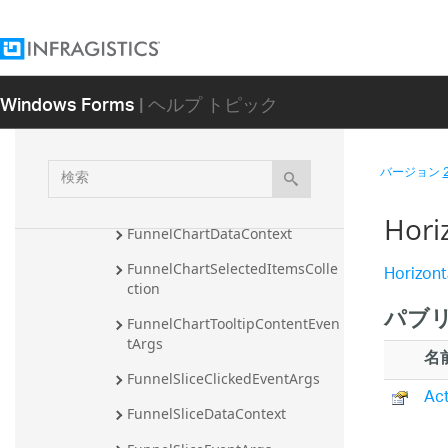
FinancialOverlay
FinancialPriceSeries
FinancialSeries
Windows Forms
| ヘルプ トピック
ForceIndexIndicator
FormatLabelEventArgs
検
バージョン
FullStochasticOscillatorIndicato
索
r
Hor
FunnelChartDataContext
Horizon
FunnelChartSelectedItemsColle
ction
パブリ
FunnelChartTooltipContentEven
tArgs
名
FunnelSliceClickedEventArgs
Act
FunnelSliceDataContext