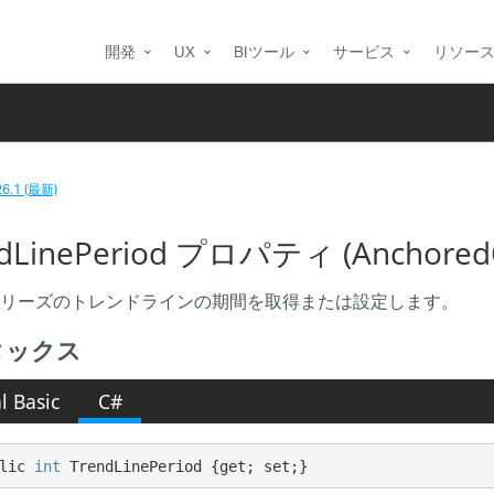
開発
UX
BIツール
サービス
リソー
26.1 (最新)
dLinePeriod プロパティ (AnchoredCa
リーズのトレンドラインの期間を取得または設定します。
タックス
l Basic
C#
lic 
int
 TrendLinePeriod {get; set;}