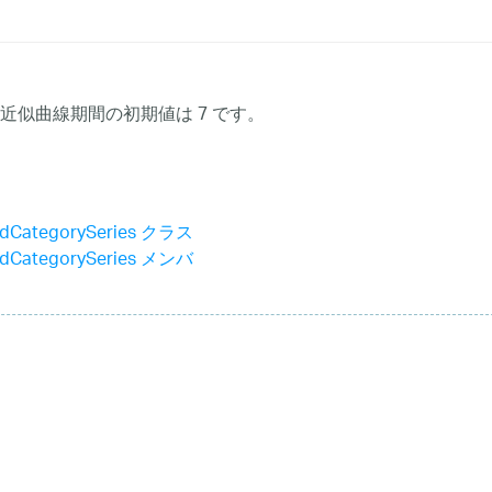
近似曲線期間の初期値は 7 です。
edCategorySeries クラス
edCategorySeries メンバ