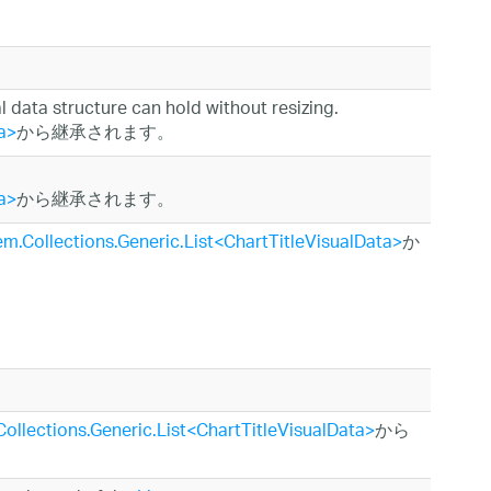
l data structure can hold without resizing.
a>
から継承されます。
a>
から継承されます。
m.Collections.Generic.List<ChartTitleVisualData>
か
ollections.Generic.List<ChartTitleVisualData>
から