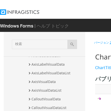
ng 名前空間
Infragistics.Controls.Maps 名前空間
Infragistics.Portable.Charts 名前空間
Windows Forms
| ヘルプ トピック
Infragistics.Portable.Charts.VisualD
ata 名前空間
クラス
検
バージョン
索
ArcVisualData
Char
ArcVisualDataList
AxisLabelVisualData
ChartTit
AxisLabelVisualDataList
パブ
AxisVisualData
AxisVisualDataList
CalloutVisualData
CalloutVisualDataList