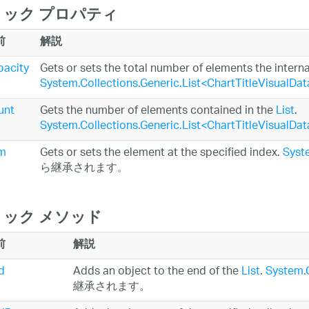
ック プロパティ
前
解説
pacity
Gets or sets the total number of elements the interna
System.Collections.Generic.List<ChartTitleVisualDat
unt
Gets the number of elements contained in the
List
.
System.Collections.Generic.List<ChartTitleVisualDat
em
Gets or sets the element at the specified index.
Syste
ら継承されます。
ック メソッド
前
解説
d
Adds an object to the end of the
List
.
System.C
継承されます。