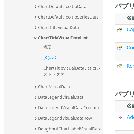
パブリ
ChartDefaultTooltipData
名
ChartDefaultTooltipSeriesData
ChartTitleVisualData
Ca
ChartTitleVisualDataList
Co
概要
メンバ
It
ChartTitleVisualDataList コン
ストラクタ
ChartVisualData
パブリ
DataLegendVisualData
名
DataLegendVisualDataColumn
Ad
DataLegendVisualDataRow
DoughnutChartLabelVisualData