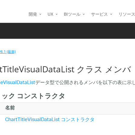
開発
UX
BIツール
サービス
リソー
26.1 (最新)
tTitleVisualDataList クラス メンバ
leVisualDataList
データ型で公開されるメンバを以下の表に示
リック コンストラクタ
名前
ChartTitleVisualDataList コンストラクタ