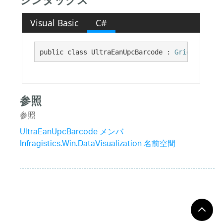
シンタックス
Visual Basic
C#
public class UltraEanUpcBarcode : 
GridBarcodeB
参照
参照
UltraEanUpcBarcode メンバ
Infragistics.Win.DataVisualization 名前空間