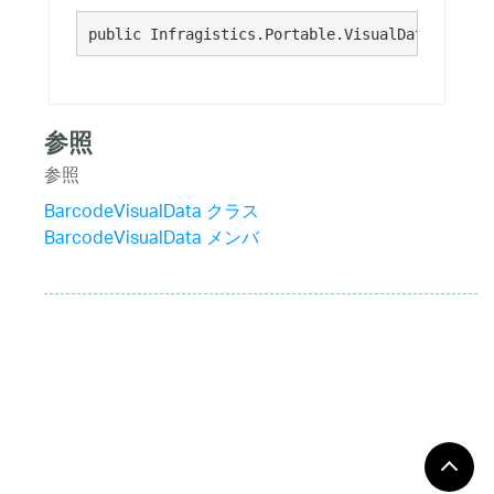
public Infragistics.Portable.VisualData.RectDa
参照
参照
BarcodeVisualData クラス
BarcodeVisualData メンバ