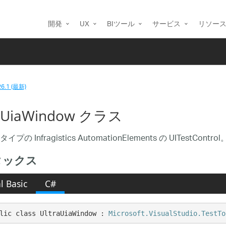
開発
UX
BIツール
サービス
リソー
26.1 (最新)
raUiaWindow クラス
タイプの Infragistics AutomationElements の UITestControl
タックス
l Basic
C#
lic class UltraUiaWindow : 
Microsoft.VisualStudio.TestTo