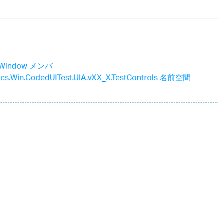
iaWindow メンバ
stics.Win.CodedUITest.UIA.vXX_X.TestControls 名前空間