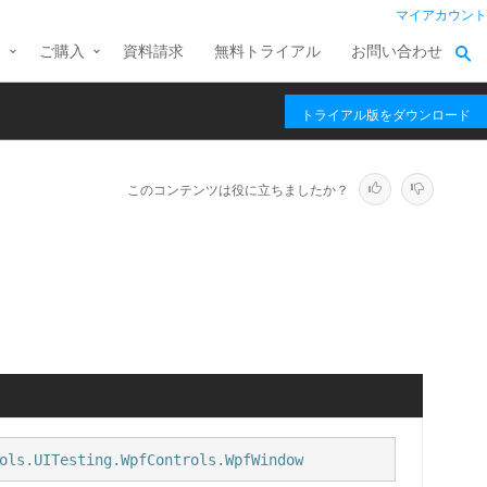
マイアカウント
ス
ご購入
資料請求
無料トライアル
お問い合わせ
トライアル版をダウンロード
このコンテンツは役に立ちましたか？
。
ols.UITesting.WpfControls.WpfWindow