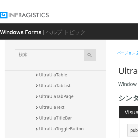
UltraUiaRadioButton
UltraUiaRow
Windows Forms
| ヘルプ トピック
UltraUiaScrollBar
UltraUiaSeparator
検
バージョン
UltraUiaSlider
索
UltraUiaStatusBar
Ult
UltraUiaTable
Window 
UltraUiaTabList
シン
UltraUiaTabPage
UltraUiaText
Visua
UltraUiaTitleBar
UltraUiaToggleButton
pub