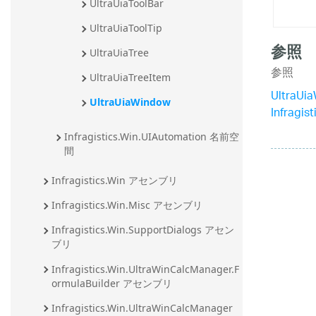
UltraUiaToolBar
UltraUiaToolTip
参照
UltraUiaTree
参照
UltraUiaTreeItem
UltraU
UltraUiaWindow
Infragi
Infragistics.Win.UIAutomation 名前空
間
Infragistics.Win アセンブリ
Infragistics.Win.Misc アセンブリ
Infragistics.Win.SupportDialogs アセン
ブリ
Infragistics.Win.UltraWinCalcManager.F
ormulaBuilder アセンブリ
Infragistics.Win.UltraWinCalcManager 