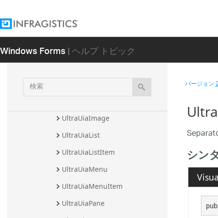
UltraUiaCustom
UltraUiaDatePicker
Windows Forms
| ヘルプ トピック
UltraUiaEdit
UltraUiaExpander
検
バージョン
UltraUiaGroup
索
UltraUiaHyperlink
Ultr
UltraUiaImage
Separat
UltraUiaList
シン
UltraUiaListItem
UltraUiaMenu
Visua
UltraUiaMenuItem
UltraUiaPane
pub