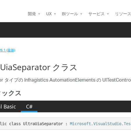
開発
UX
BIツール
サービス
リソー
26.1 (最新)
aUiaSeparator クラス
or タイプの Infragistics AutomationElements の UITestContr
タックス
l Basic
C#
lic class UltraUiaSeparator : 
Microsoft.VisualStudio.Tes