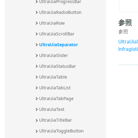
UltraUiaProgressBar
UltraUiaRadioButton
参照
UltraUiaRow
参照
UltraUiaScrollBar
UltraUi
UltraUiaSeparator
Infragi
UltraUiaSlider
UltraUiaStatusBar
UltraUiaTable
UltraUiaTabList
UltraUiaTabPage
UltraUiaText
UltraUiaTitleBar
UltraUiaToggleButton