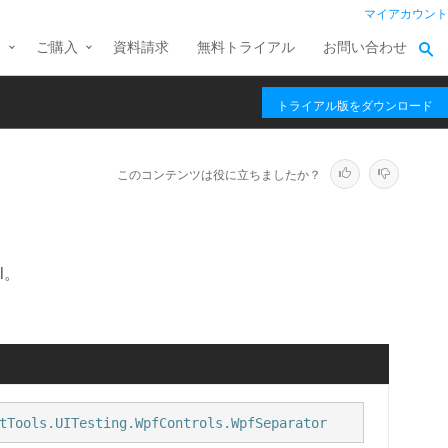
マイアカウント
ス
ご購入
資料請求
無料トライアル
お問い合わせ
トライアル版をダウンロード
このコンテンツは役に立ちましたか？
ol。
tTools.UITesting.WpfControls.WpfSeparator