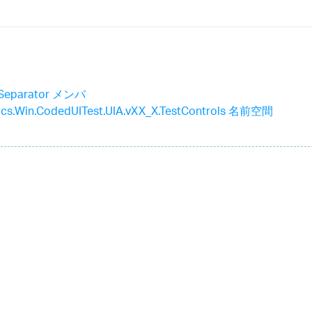
aSeparator メンバ
stics.Win.CodedUITest.UIA.vXX_X.TestControls 名前空間