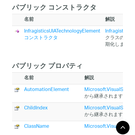
パブリック コンストラクタ
名前
解説
InfragisticsUIATechnologyElement
Infragistics
コンストラクタ
クラスの新し
期化します
パブリック プロパティ
名前
解説
AutomationElement
Microsoft.VisualStudi
から継承されます。
ChildIndex
Microsoft.VisualStudi
から継承されます。
ClassName
Microsoft.VisualStudi
から継承されます。