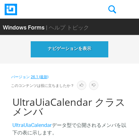
Windows Forms
| ヘルプ トピック
ナビゲーションを表示
バージョン
26.1 (最新)
このコンテンツは役に立ちましたか？
UltraUiaCalendar クラス
メンバ
UltraUiaCalendar
データ型で公開されるメンバを以
下の表に示します。