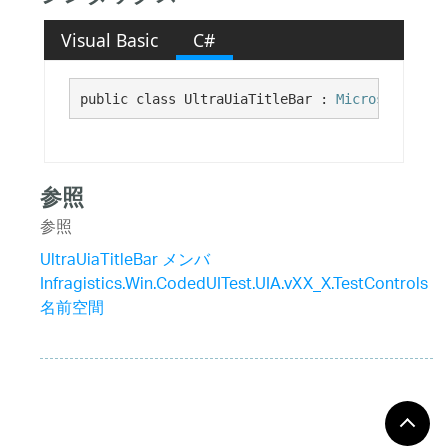
Visual Basic
C#
public class UltraUiaTitleBar : 
Microsoft.Visu
参照
参照
UltraUiaTitleBar メンバ
Infragistics.Win.CodedUITest.UIA.vXX_X.TestControls
名前空間