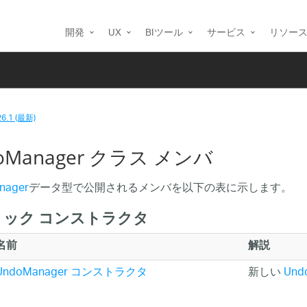
開発
UX
BIツール
サービス
リソー
26.1 (最新)
oManager クラス メンバ
nager
データ型で公開されるメンバを以下の表に示します。
リック コンストラクタ
名前
解説
UndoManager コンストラクタ
新しい
Und