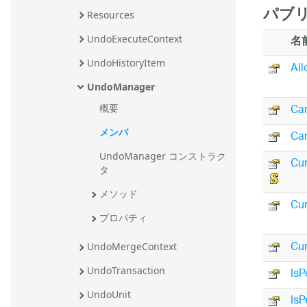
パブリ
Resources
名
UndoExecuteContext
UndoHistoryItem
Al
UndoManager
Ca
概要
メンバ
Ca
UndoManager コンストラク
Cur
タ
メソッド
Cur
プロパティ
Cur
UndoMergeContext
Is
UndoTransaction
UndoUnit
IsP