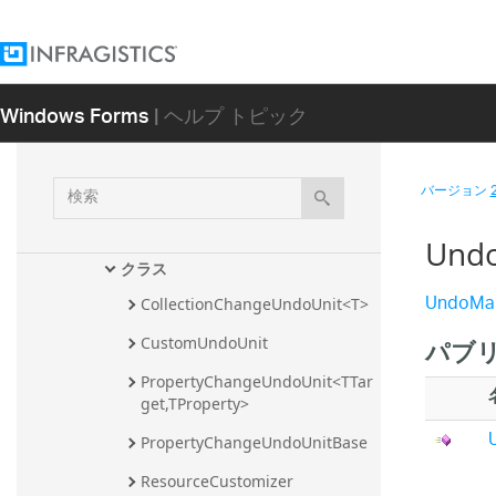
ブリ
Infragistics.Olap.DataSource.Xmla アセ
ンブリ
Windows Forms
| ヘルプ トピック
Infragistics.Shared アセンブリ
Infragistics.Undo アセンブリ
検
バージョン
Infragistics 名前空間
索
Infragistics.Undo 名前空間
Und
クラス
UndoMa
CollectionChangeUndoUnit<T>
CustomUndoUnit
パブ
PropertyChangeUndoUnit<TTar
get,TProperty>
PropertyChangeUndoUnitBase
ResourceCustomizer