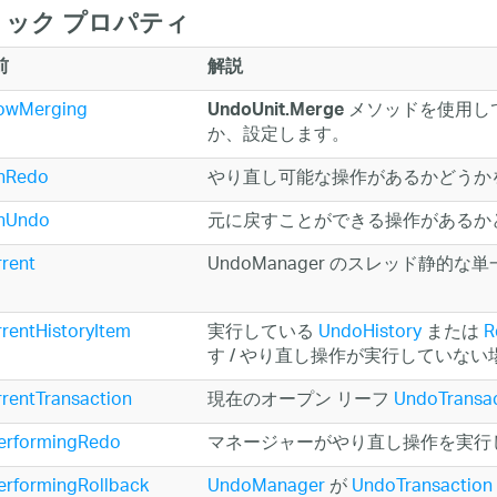
ック プロパティ
前
解説
lowMerging
メソッドを使用し
UndoUnit.Merge
か、設定します。
nRedo
やり直し可能な操作があるかどうか
nUndo
元に戻すことができる操作があるか
rent
UndoManager のスレッド静
rentHistoryItem
実行している
UndoHistory
または
R
す / やり直し操作が実行していない場
rentTransaction
現在のオープン リーフ
UndoTransac
PerformingRedo
マネージャーがやり直し操作を実行
erformingRollback
UndoManager
が
UndoTransaction