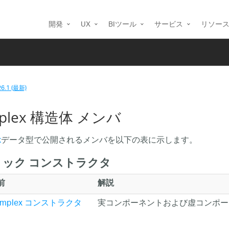
開発
UX
BIツール
サービス
リソー
26.1 (最新)
plex 構造体 メンバ
x
データ型で公開されるメンバを以下の表に示します。
リック コンストラクタ
前
解説
omplex コンストラクタ
実コンポーネントおよび虚コンポ