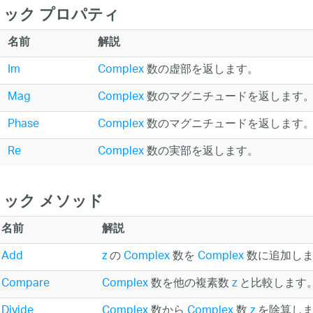
ック プロパティ
名前
解説
Im
Complex
数の虚部を返します。
Mag
Complex
数のマグニチュードを返します
Phase
Complex
数のマグニチュードを返します
Re
Complex
数の実部を返します。
ック メソッド
名前
解説
Add
z
の
Complex
数を
Complex
数に追加し
Compare
Complex
数を他の複素数
z
と比較します
Divide
Complex
数から
Complex
数
z
を除算し