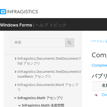
リ
Infragistics.Documents.IO アセンブリ
Infragistics.Documents.Reports アセン
Windows Forms
| ヘルプ トピック
ブリ
Infragistics.Documents.TextDocument 
アセンブリ
検
バージョン
索
Infragistics.Documents.TextDocument.C
Sharp アセンブリ
Com
Infragistics.Documents.TextDocument.T
Sql アセンブリ
Comple
Infragistics.Documents.TextDocument.V
パブ
isualBasic アセンブリ
名
Infragistics.Documents.Word アセンブ
リ
C
Infragistics.Math アセンブリ
Infragistics.Math 名前空間