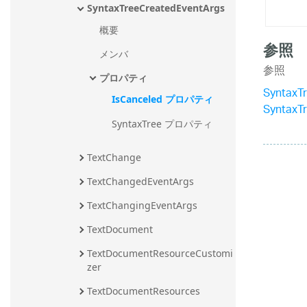
SyntaxTreeCreatedEventArgs
概要
参照
メンバ
参照
プロパティ
SyntaxT
IsCanceled プロパティ
SyntaxT
SyntaxTree プロパティ
TextChange
TextChangedEventArgs
TextChangingEventArgs
TextDocument
TextDocumentResourceCustomi
zer
TextDocumentResources