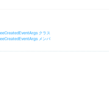
reeCreatedEventArgs クラス
reeCreatedEventArgs メンバ