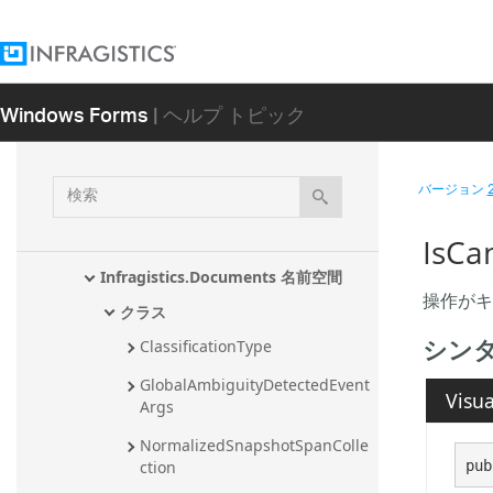
Infragistics.Documents.Excel アセンブ
リ
Infragistics.Documents.IO アセンブリ
Windows Forms
| ヘルプ トピック
Infragistics.Documents.Reports アセン
ブリ
検
Infragistics.Documents.TextDocument 
バージョン
アセンブリ
索
Infragistics 名前空間
IsC
Infragistics.Documents 名前空間
操作がキ
クラス
シン
ClassificationType
GlobalAmbiguityDetectedEvent
Visua
Args
NormalizedSnapshotSpanColle
pub
ction