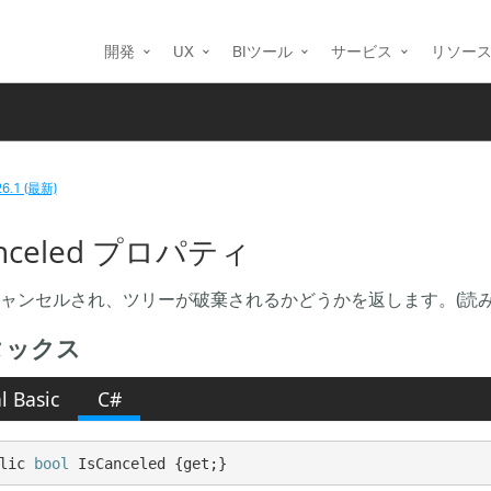
開発
UX
BIツール
サービス
リソー
26.1 (最新)
anceled プロパティ
ャンセルされ、ツリーが破棄されるかどうかを返します。(読み
タックス
l Basic
C#
lic 
bool
 IsCanceled {get;}