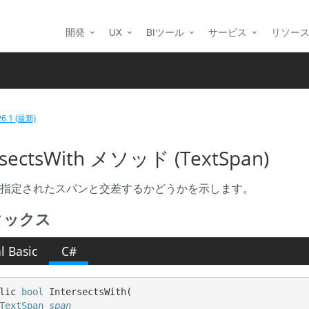
開発
UX
BIツール
サービス
リソー
26.1 (最新)
rsectsWith メソッド (TextSpan)
指定されたスパンと交差するかどうかを示します。
タックス
l Basic
C#
lic 
bool
 IntersectsWith( 

TextSpan
span