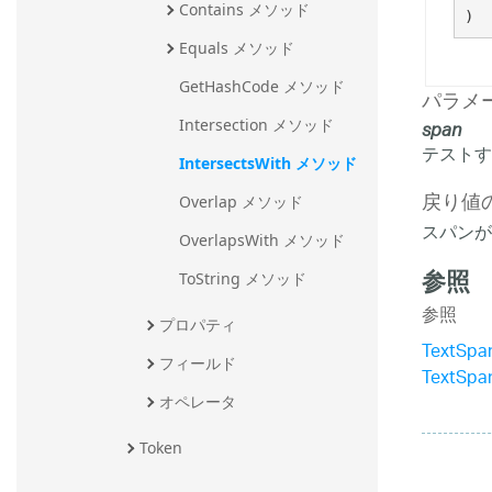
Contains メソッド
)
Equals メソッド
GetHashCode メソッド
パラメ
Intersection メソッド
span
テストす
IntersectsWith メソッド
戻り値
Overlap メソッド
スパンが交
OverlapsWith メソッド
参照
ToString メソッド
参照
プロパティ
TextSp
フィールド
TextSp
オペレータ
Token