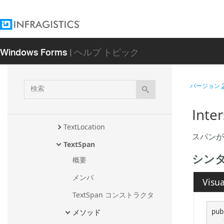
空間
クラス
列挙型
Windows Forms
| ヘルプ トピック
構造体
IgnoredContent
検
バージョン
IgnoredContentList
索
NodeDiagnostic
Inte
TextLocation
スパンが
TextSpan
シン
概要
メンバ
Visua
TextSpan コンストラクタ
pub
メソッド