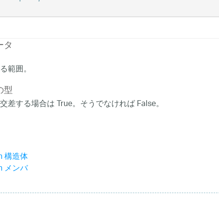
ータ
る範囲。
の型
差する場合は True。そうでなければ False。
an 構造体
an メンバ