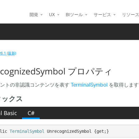
開発
UX
BIツール
サービス
リソー
26.1 (最新)
ecognizedSymbol プロパティ
メントの非認識コンテンツを表す
TerminalSymbol
を取得します
タックス
l Basic
C#
lic 
TerminalSymbol
 UnrecognizedSymbol {get;}