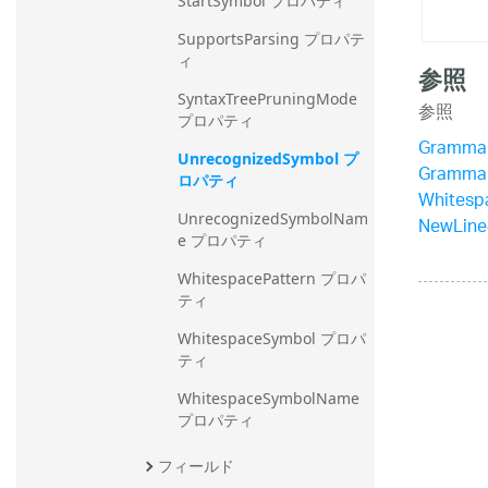
StartSymbol プロパティ
SupportsParsing プロパテ
ィ
参照
SyntaxTreePruningMode 
参照
プロパティ
Gramm
UnrecognizedSymbol プ
Gramm
ロパティ
Whites
UnrecognizedSymbolNam
NewLin
e プロパティ
WhitespacePattern プロパ
ティ
WhitespaceSymbol プロパ
ティ
WhitespaceSymbolName 
プロパティ
フィールド