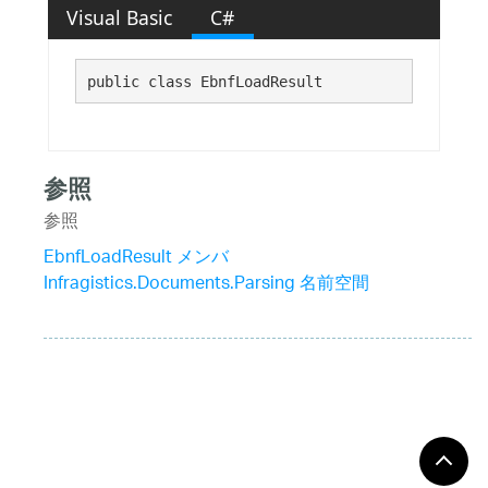
Visual Basic
C#
public class EbnfLoadResult 
参照
参照
EbnfLoadResult メンバ
Infragistics.Documents.Parsing 名前空間