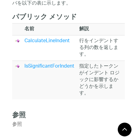
バを以下の表に示します。
パブリック メソッド
名前
解説
CalculateLineIndent
行をインデントす
る列の数を返しま
す。
IsSignificantForIndent
指定したトークン
がインデント ロジ
ックに影響するか
どうかを示しま
す。
参照
参照
IIndentServiceProvider インターフェース