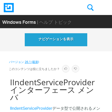
Windows Forms
| ヘルプ トピック
ナビゲーションを表示
バージョン
26.1 (最新)
このコンテンツは役に立ちましたか？
IIndentServiceProvider
インターフェース メン
バ
IIndentServiceProvider
データ型で公開されるメン