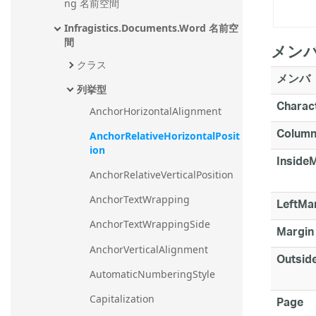
ng 名前空間
Infragistics.Documents.Word 名前空
間
メン
クラス
メンバ
列挙型
Charac
AnchorHorizontalAlignment
Colum
AnchorRelativeHorizontalPosit
ion
Inside
AnchorRelativeVerticalPosition
AnchorTextWrapping
LeftMa
AnchorTextWrappingSide
Margin
AnchorVerticalAlignment
Outsid
AutomaticNumberingStyle
Capitalization
Page