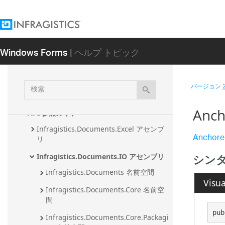
はじめに
新機能
既知の問題と重大な変更
Windows Forms
| ヘルプ トピック
開発者ガイド
Ultimate UI for Windows Forms サンプル
検
バージョン
索
NuGet パッケージ
Anch
API 参照ガイド
Infragistics.Documents.Excel アセンブ
Anchore
リ
シン
Infragistics.Documents.IO アセンブリ
Infragistics.Documents 名前空間
Visua
Infragistics.Documents.Core 名前空
間
pub
Infragistics.Documents.Core.Packagi