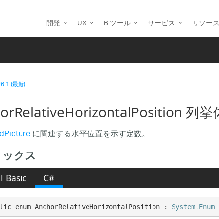
開発
UX
BIツール
サービス
リソー
26.1 (最新)
orRelativeHorizontalPosition 列
dPicture
に関連する水平位置を示す定数。
タックス
l Basic
C#
lic enum AnchorRelativeHorizontalPosition : 
System.Enum