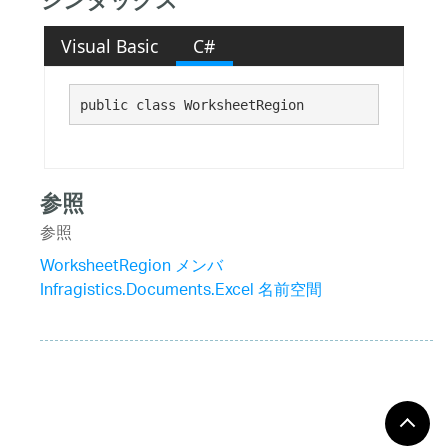
シンタックス
Visual Basic
C#
public class WorksheetRegion 
参照
参照
WorksheetRegion メンバ
Infragistics.Documents.Excel 名前空間