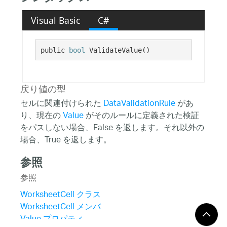
Visual Basic
C#
public 
bool
 ValidateValue()
戻り値の型
セルに関連付けられた
DataValidationRule
があ
り、現在の
Value
がそのルールに定義された検証
をパスしない場合、False を返します。それ以外の
場合、True を返します。
参照
参照
WorksheetCell クラス
WorksheetCell メンバ
Value プロパティ