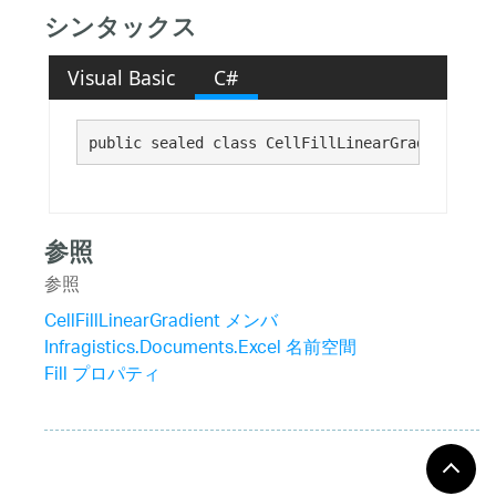
シンタックス
Visual Basic
C#
public sealed class CellFillLinearGradient : 
C
参照
参照
CellFillLinearGradient メンバ
Infragistics.Documents.Excel 名前空間
Fill プロパティ