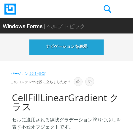
Windows Forms
| ヘルプ トピック
ナビゲーションを表示
バージョン
26.1 (最新)
このコンテンツは役に立ちましたか？
CellFillLinearGradient ク
ラス
セルに適用される線状グラデーション塗りつぶしを
表す不変オブジェクトです。