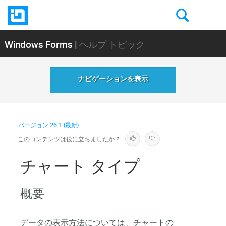
Windows Forms
| ヘルプ トピック
ナビゲーションを表示
バージョン
26.1 (最新)
このコンテンツは役に立ちましたか？
チャート タイプ
概要
データの表示方法については、チャートの