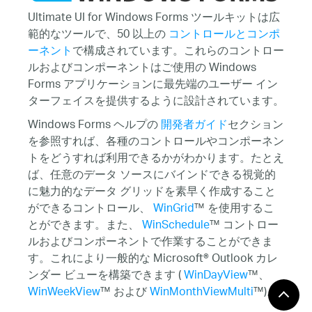
Ultimate UI for Windows Forms ツールキットは広
範的なツールで、50 以上の
コントロールとコンポ
ーネント
で構成されています。これらのコントロー
ルおよびコンポーネントはご使用の Windows
Forms アプリケーションに最先端のユーザー イン
ターフェイスを提供するように設計されています。
Windows Forms ヘルプの
開発者ガイド
セクション
を参照すれば、各種のコントロールやコンポーネン
トをどうすれば利用できるかがわかります。たとえ
ば、任意のデータ ソースにバインドできる視覚的
に魅力的なデータ グリッドを素早く作成すること
ができるコントロール、
WinGrid
™ を使用するこ
とができます。また、
WinSchedule
™ コントロー
ルおよびコンポーネントで作業することができま
す。これにより一般的な Microsoft® Outlook カレ
ンダー ビューを構築できます (
WinDayView
™、
WinWeekView
™ および
WinMonthViewMulti
™)。