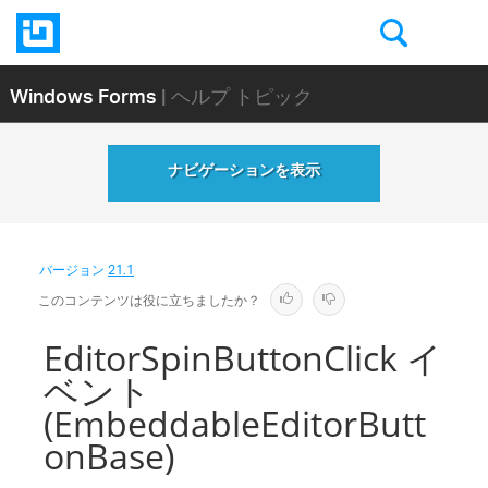
Windows Forms
| ヘルプ トピック
ナビゲーションを表示
バージョン
21.1
このコンテンツは役に立ちましたか？
EditorSpinButtonClick イ
ベント
(EmbeddableEditorButt
onBase)