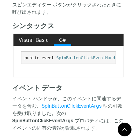
スピンエディター ボタンがクリックされたときに
呼び出されます。
シンタックス
Visual Basic
C#
public event 
SpinButtonClickEventHandler
 Edito
イベント データ
イベント ハンドラが、このイベントに関連するデ
ータを含む、
SpinButtonClickEventArgs
型の引数
を受け取りました。次の
プロパティには、この
SpinButtonClickEventArgs
イベントの固有の情報が記載されます。