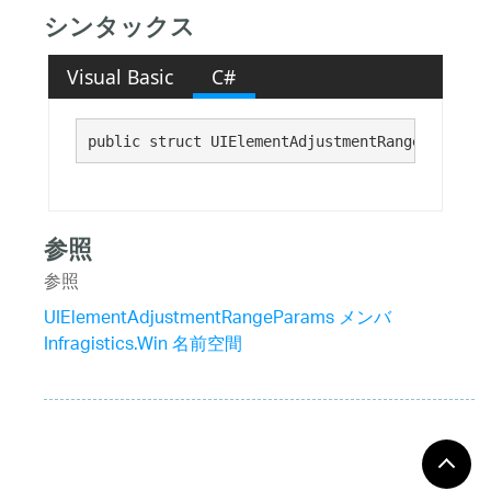
シンタックス
Visual Basic
C#
public struct UIElementAdjustmentRangeParams :
参照
参照
UIElementAdjustmentRangeParams メンバ
Infragistics.Win 名前空間