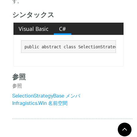
す。
シンタックス
Visual Basic
C#
public abstract class SelectionStrategyBase : 
参照
参照
SelectionStrategyBase メンバ
Infragistics.Win 名前空間