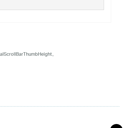
crollBarThumbHeight。