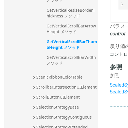
メソッド
)
GetVerticalResizeBorderT
hickness メソッド
パラメ
GetVerticalScrollBarArrow
Height メソッド
control
GetVerticalScrollBarThum
戻り値
bHeight メソッド
コントロール
GetVerticalScrollBarWidth 
メソッド
参照
参照
ScenicRibbonColorTable
ScaledS
ScrollbarIntersectionUIElement
ScaledS
ScrollButtonUIElement
SelectionStrategyBase
SelectionStrategyContiguous
SelectionStrategyExtended