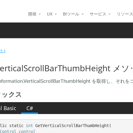
開発
UX
BIツール
サービス
リソー
21.1
erticalScrollBarThumbHeight メ
Information.VerticalScrollBarThumbHeight を
タックス
l Basic
C#
lic static 
int
 GetVerticalScrollBarThumbHeight( 

Control
control