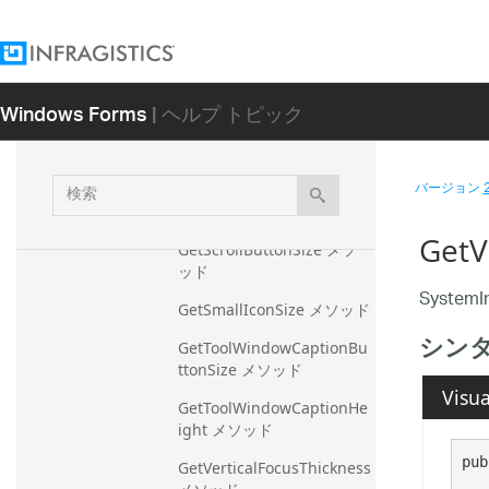
GetMinimumWindowSize 
メソッド
GetMinWindowTrackSize 
メソッド
Windows Forms
| ヘルプ トピック
GetPrimaryMonitorMaximi
zedWindowSize メソッド
検
バージョン
GetPrimaryMonitorSize メ
索
ソッド
GetV
GetScrollButtonSize メソ
ッド
System
GetSmallIconSize メソッド
シン
GetToolWindowCaptionBu
ttonSize メソッド
Visua
GetToolWindowCaptionHe
ight メソッド
pub
GetVerticalFocusThickness 