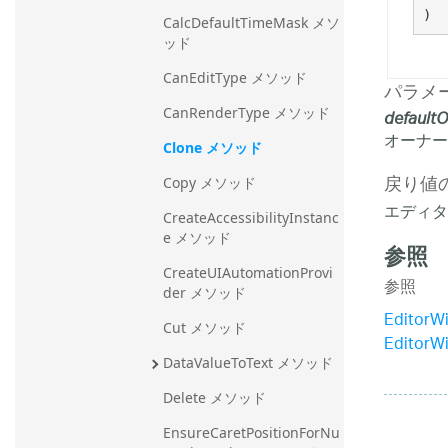
)
CalcDefaultTimeMask メソ
ッド
CanEditType メソッド
パラメ
CanRenderType メソッド
default
オーナー固
Clone メソッド
戻り値
Copy メソッド
エディタ
CreateAccessibilityInstanc
e メソッド
参照
CreateUIAutomationProvi
参照
der メソッド
Editor
Cut メソッド
Editor
DataValueToText メソッド
Delete メソッド
EnsureCaretPositionForNu