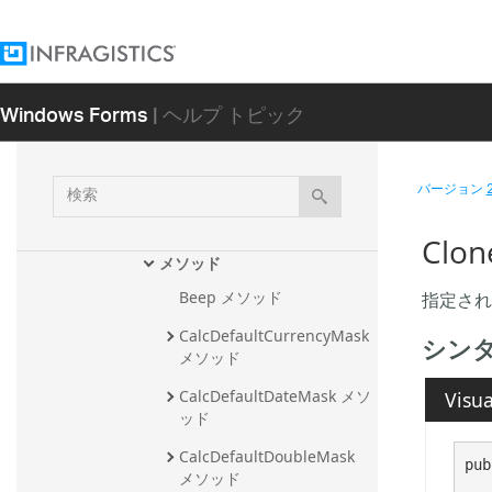
tonUIElement
EditorWithComboUIElement
EditorWithMask
Windows Forms
| ヘルプ トピック
概要
メンバ
検
バージョン
EditorWithMask コンストラク
索
タ
Clon
メソッド
指定され
Beep メソッド
CalcDefaultCurrencyMask 
シン
メソッド
CalcDefaultDateMask メソ
Visua
ッド
CalcDefaultDoubleMask 
pub
メソッド