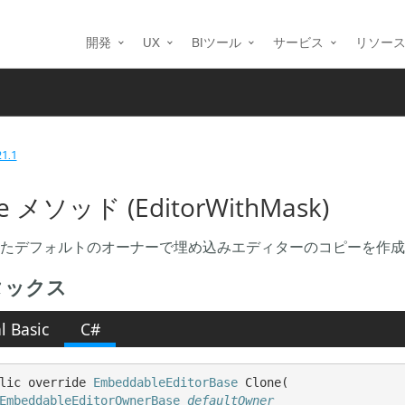
開発
UX
BIツール
サービス
リソー
21.1
e メソッド (EditorWithMask)
たデフォルトのオーナーで埋め込みエディターのコピーを作成
タックス
l Basic
C#
lic override 
EmbeddableEditorBase
 Clone( 

EmbeddableEditorOwnerBase
defaultOwner