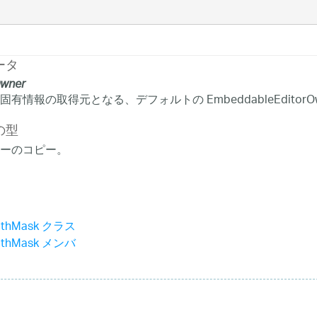
ータ
Owner
有情報の取得元となる、デフォルトの EmbeddableEditorO
の型
ーのコピー。
WithMask クラス
WithMask メンバ