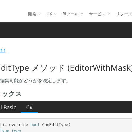
開発
UX
BIツール
サービス
リソー
21.1
ditType メソッド (EditorWithMask
編集可能かどうかを決定します。
タックス
l Basic
C#
lic override 
bool
 CanEditType( 

Type
type