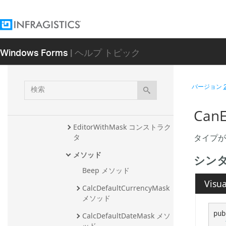
EditorWithCombo.EditorWithCo
mboUIAProviderStub
EditorWithComboDropDownBut
tonUIElement
Windows Forms
| ヘルプ トピック
EditorWithComboUIElement
EditorWithMask
検
バージョン
概要
索
メンバ
CanE
EditorWithMask コンストラク
タイプが
タ
メソッド
シン
Beep メソッド
Visua
CalcDefaultCurrencyMask 
メソッド
pub
CalcDefaultDateMask メソ
ッド