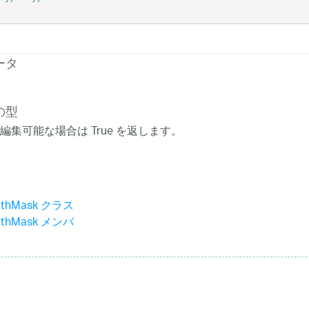
ータ
の型
編集可能な場合は True を返します。
WithMask クラス
WithMask メンバ