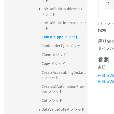
)
CalcDefaultDoubleMask 
メソッド
パラメ
CalcDefaultTimeMask メソ
ッド
type
CanEditType メソッド
戻り値
CanRenderType メソッド
タイプが
Clone メソッド
参照
Copy メソッド
参照
CreateAccessibilityInstanc
Editor
e メソッド
Editor
CreateUIAutomationProvi
der メソッド
Cut メソッド
DataValueToText メソッド