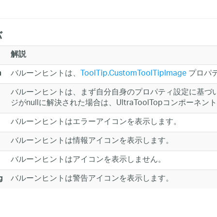
バ
解説
バルーンヒントは、
ToolTip.CustomToolTipImage
プロパ
m
バルーンヒントは、まず自分自身のプロパティ設定に基づ
ジがnullに解決された場合は、UltraToolTopコンポー
バルーンヒントはエラーアイコンを表示します。
バルーンヒントは情報アイコンを表示します。
バルーンヒントはアイコンを表示しません。
バルーンヒントは警告アイコンを表示します。
g