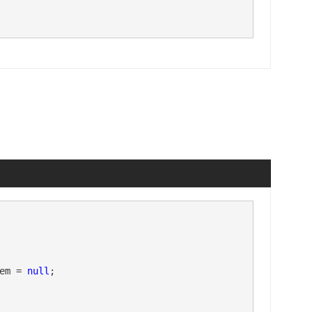
em = 
null
;
