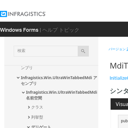
alog アセンブリ
Infragistics.Win.UltraWinRadialMenu ア
センブリ
Windows Forms
| ヘルプ トピック
Infragistics.Win.UltraWinSchedule アセ
ンブリ
Infragistics.Win.UltraWinSpellChecker 
検
バージョン
アセンブリ
索
Infragistics.Win.UltraWinStatusBar アセ
Mdi
ンブリ
Initiali
Infragistics.Win.UltraWinTabbedMdi ア
センブリ
シン
Infragistics.Win.UltraWinTabbedMdi 
名前空間
Visua
クラス
列挙型
pub
デリゲート