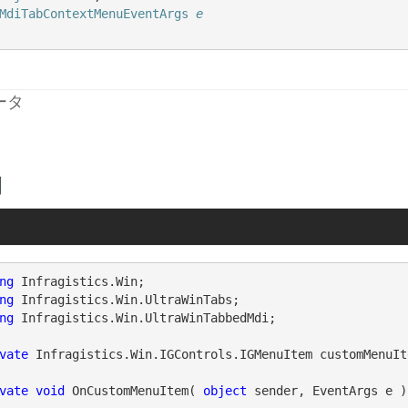
MdiTabContextMenuEventArgs
e
ータ
例
ng
ng
ng
 Infragistics.Win.UltraWinTabbedMdi;

vate
 Infragistics.Win.IGControls.IGMenuItem customMenuIt
vate
void
 OnCustomMenuItem( 
object
 sender, EventArgs e )
