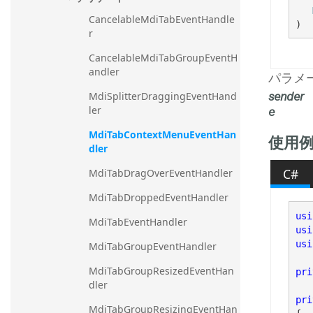
CancelableMdiTabEventHandle
)
r
CancelableMdiTabGroupEventH
andler
パラメ
sender
MdiSplitterDraggingEventHand
e
ler
MdiTabContextMenuEventHan
使用
dler
C#
MdiTabDragOverEventHandler
MdiTabDroppedEventHandler
usi
MdiTabEventHandler
usi
usi
MdiTabGroupEventHandler
MdiTabGroupResizedEventHan
pri
dler
pri
MdiTabGroupResizingEventHan