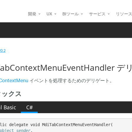
開発
UX
BIツール
サービス
リソー
20.2
TabContextMenuEventHandler
zeContextMenu
イベントを処理するためのデリゲート。
タックス
l Basic
C#
lic delegate void MdiTabContextMenuEventHandler( 

object
sender
,
