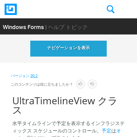
Windows Forms
| ヘルプ トピック
ナビゲーションを表示
バージョン
20.2
このコンテンツは役に立ちましたか？
UltraTimelineView クラ
ス
水平タイムラインで予定を表示するインフラジステ
ィックス スケジュールのコントロール。
予定
は
オ