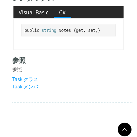
Visual Basic
C#
public 
string
 Notes {get; set;}
参照
参照
Task クラス
Task メンバ