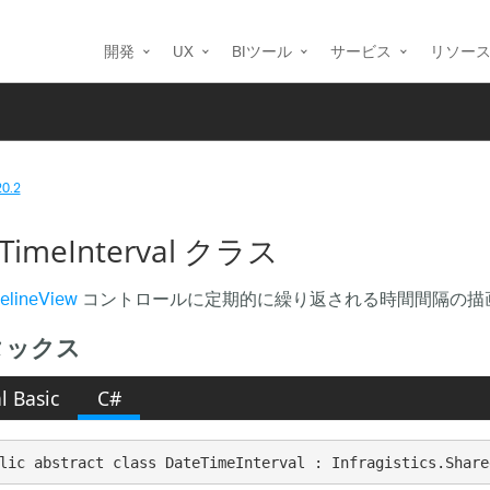
開発
UX
BIツール
サービス
リソー
20.2
TimeInterval クラス
elineView
コントロールに定期的に繰り返される時間間隔の描
タックス
l Basic
C#
lic abstract class DateTimeInterval : Infragistics.Share