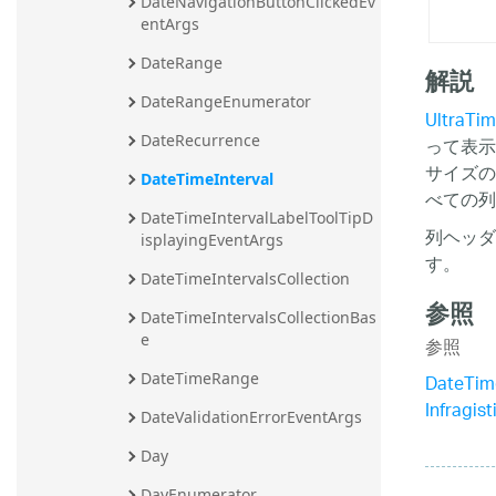
DateNavigationButtonClickedEv
entArgs
DateRange
解説
DateRangeEnumerator
UltraTim
DateRecurrence
って表示
サイズの
DateTimeInterval
べての列
DateTimeIntervalLabelToolTipD
列ヘッダ
isplayingEventArgs
す。
DateTimeIntervalsCollection
参照
DateTimeIntervalsCollectionBas
e
参照
DateTim
DateTimeRange
Infragi
DateValidationErrorEventArgs
Day
DayEnumerator