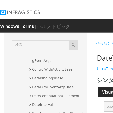
CancelableNoteEventArgs
CancelableTaskEventArgs
CancelableUIElementEventArgs
Windows Forms
| ヘルプ トピック
ClickToAddAppointmentUIElem
ent
検
ColumnHeaderInitializingEvent
バージョン
Args
索
ColumnHeaderToolTipDisplayin
Date
gEventArgs
UltraTim
ControlWithActivityBase
DataBindingsBase
シン
DataErrorEventArgsBase
Visua
DateContinuationUIElement
DateInterval
pub